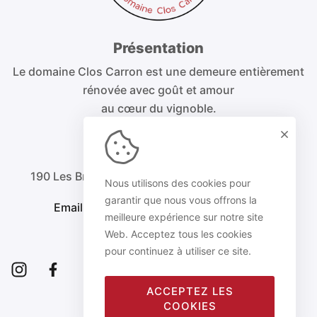
Présentation
Le domaine Clos Carron est une demeure entièrement
rénovée avec goût et amour
au cœur du vignoble.
Nous contacter
190 Les Brecatons, 71570 Saint Amour Bellevue
Nous utilisons des cookies pour
garantir que nous vous offrons la
Email. domaine.closcarron@gmail.com
meilleure expérience sur notre site
Web. Acceptez tous les cookies
Tel. +33 6 86 76 99 46
pour continuez à utiliser ce site.
ACCEPTEZ LES
COOKIES